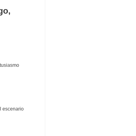
go,
ntusiasmo
l escenario