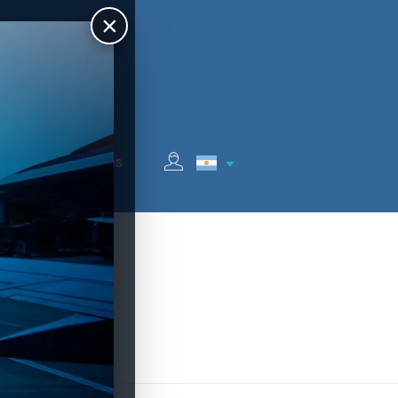
×
Auspiciantes