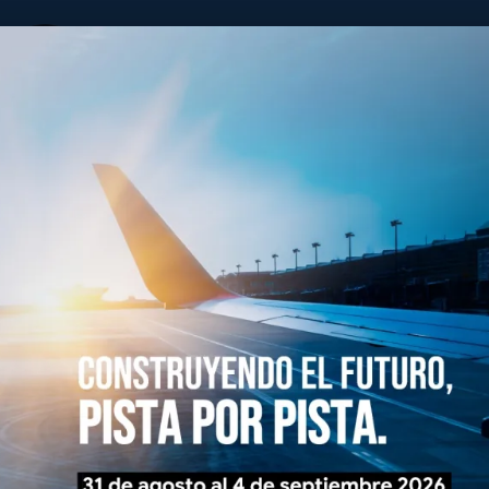
ALACPA
y Caribeña de Pavimentos Aeroportuarios
Consejo Directivo
Historia
Eventos
Infotec
Membresías
e : ALACPA ADMIN