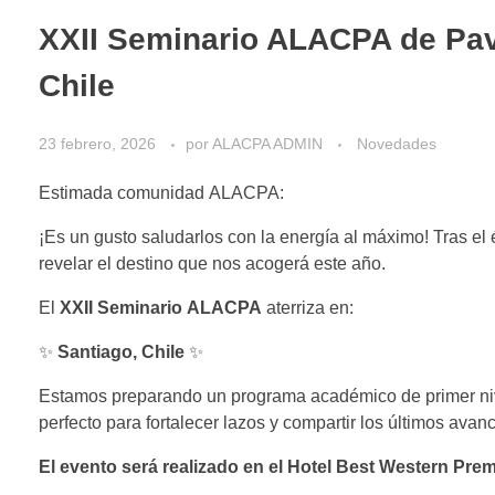
XXII Seminario ALACPA de Pavi
Chile
23 febrero, 2026
por
ALACPA ADMIN
Novedades
Estimada comunidad ALACPA:
¡Es un gusto saludarlos con la energía al máximo! Tras el 
revelar el destino que nos acogerá este año.
El
XXII Seminario ALACPA
aterriza en:
✨
Santiago, Chile
✨
Estamos preparando un programa académico de primer nive
perfecto para fortalecer lazos y compartir los últimos ava
El evento será realizado en el Hotel Best Western Pre