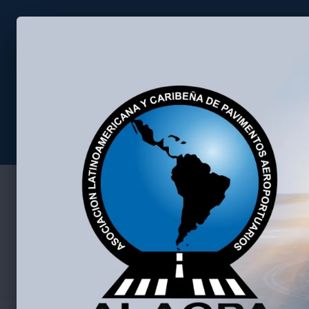
Asociación Latino Americana 
Home
Seminario 2026
Inicio
»
Archivo de ALACPA ADMIN
Todas las entradas d