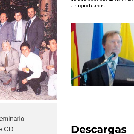
aeroportuarios.
Seminario
Descargas
te CD