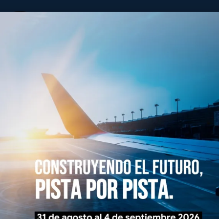
ALACPA
y Caribeña de Pavimentos Aeroportuarios
Consejo Directivo
Historia
Eventos
Infotec
Membresías
oria
Este acto histórico se llevó
entos Aeroportuarios
OACI-ACI/LAC, sobre Sistem
ación Civil