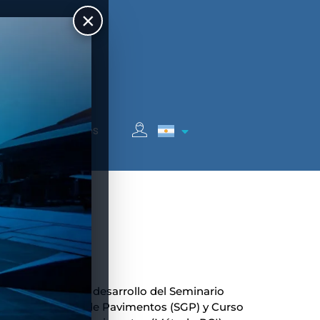
×
Auspiciantes
 a cabo durante el desarrollo del Seminario
as de Gerencia de Pavimentos (SGP) y Curso