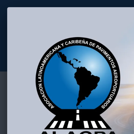
Asociación Latino Americana 
Home
Seminario 2026
Nuestra Hist
La Asociación Latinoamericana y Caribeña de Pavim
(ALACPA) nació a instancias de la Organización de Avi