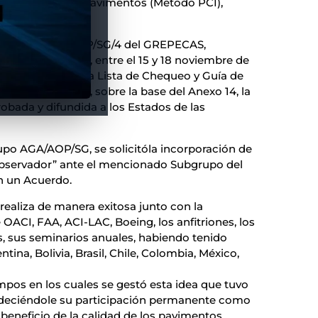
Condición de los Pavimentos (Método PCI),
ma, Perú.
Subgrupo AGA/AOP/SG/4 del GREPECAS,
xico D.F., México, entre el 15 y 18 noviembre de
de Estudio con la Lista de Chequeo y Guía de
 de Aeródromos, sobre la base del Anexo 14, la
obada y difundida a los Estados de las
upo AGA/AOP/SG, se solicitóla incorporación de
ervador” ante el mencionado Subgrupo del
n un Acuerdo.
ealiza de manera exitosa junto con la
OACI, FAA, ACI-LAC, Boeing, los anfitriones, los
, sus seminarios anuales, habiendo tenido
ina, Bolivia, Brasil, Chile, Colombia, México,
pos en los cuales se gestó esta idea que tuvo
adeciéndole su participación permanente como
eneficio de la calidad de los pavimentos