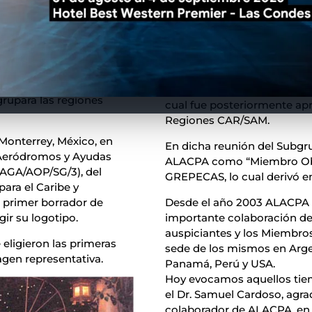
Rápido sobre el Índice de 
 cuando un grupo de
realizado en la ciudad de Li
ropuertos y Curso
eródromos y Ayudas
En la Cuarta Reunión del 
ierra, en Bolivia,
realizada en la ciudad de Mé
ardoso, Oficial AGA de
2004, se presentó una Nota 
sociación Técnica de
Inspección para Inspectores
grupara las regiones
cual fue posteriormente apr
Regiones CAR/SAM.
Monterrey, México, en
En dicha reunión del Subgr
 Aeródromos y Ayudas
ALACPA como “Miembro Obs
(AGA/AOP/SG/3), del
GREPECAS, lo cual derivó e
ara el Caribe y
 primer borrador de
Desde el año 2003 ALACPA r
ir su logotipo.
importante colaboración de 
auspiciantes y los Miembros
 eligieron las primeras
sede de los mismos en Argent
agen representativa.
Panamá, Perú y USA.
Hoy evocamos aquellos tiem
el Dr. Samuel Cardoso, agr
colaborador de ALACPA, en b