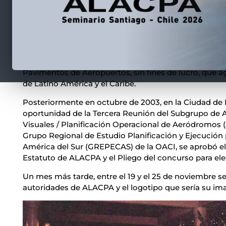
Internacional (OACI) el Jueves 25 de Julio del 2002,
participantes del Seminario sobre Pavimentos de Ae
Rápido sobre la Interacción Aeronave/Pavimento, A
Terrestres, realizado en la ciudad de Santa Cruz de la S
decidió aceptar el reto propuesto por el Dr. Samuel C
la Oficina Regional OACI de Lima, para formar una A
Pavimentos de Aeropuertos, sin fines de lucro, que a
de Latino América y el Caribe.
Posteriormente en octubre de 2003, en la Ciudad de 
oportunidad de la Tercera Reunión del Subgrupo de
Visuales / Planificación Operacional de Aeródromos 
Grupo Regional de Estudio Planificación y Ejecución p
América del Sur (GREPECAS) de la OACI, se aprobó el
Estatuto de ALACPA y el Pliego del concurso para eleg
Un mes más tarde, entre el 19 y el 25 de noviembre se
autoridades de ALACPA y el logotipo que sería su im