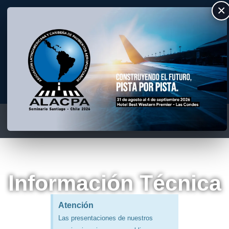
×
ALACPA
Asociación Latino Americana y Caribeña de Pavimentos Aeroportuarios
Información Técnica
Atención
Las presentaciones de nuestros