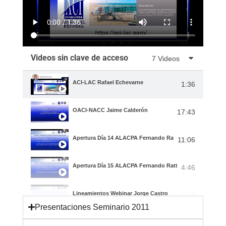
Videos sin clave de acceso
7 Videos
ACI-LAC Rafael Echevarne
1:36
OACI-NACC Jaime Calderón
17:43
Apertura Día 14 ALACPA Fernando Ratto
11:06
Apertura Día 15 ALACPA Fernando Ratto
4:46
Lineamientos Webinar Jorge Castro
2:55
Presentaciones Seminario 2011
Lineamientos Webinar Mauricio Ortiz
3:59