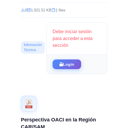
0
1,021.51 KB
1 files
Debe iniciar sesión
para acceder a esta
sección
Información
Técnica
Login
Perspectiva OACI en la Región
CAR/SAM