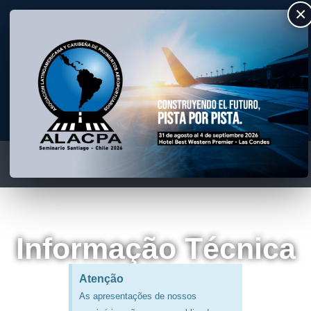
×
ALACPA
Asociación Latino Americana y Caribeña de Pavimentos Aeroportuarios
Informação Técnica
Atenção
As apresentações de nossos