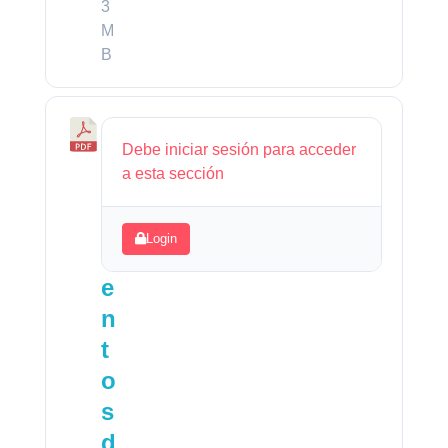
3
M
B
P
Debe iniciar sesión para acceder
a
a esta sección
v
i
Login
m
e
n
t
o
s
d