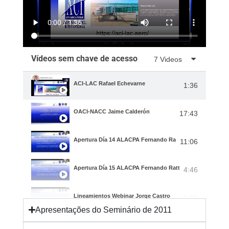
Vídeos sem chave de acesso
7 Videos
ACI-LAC Rafael Echevarne
1:36
OACI-NACC Jaime Calderón
17:43
Apertura Día 14 ALACPA Fernando Ratto
11:06
Apertura Día 15 ALACPA Fernando Ratto
4:46
Lineamientos Webinar Jorge Castro
2:55
Apresentações do Seminário de 2011
Lineamientos Webinar Mauricio Ortiz
3:59