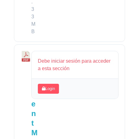
.
3
3
M
B
P
Debe iniciar sesión para acceder
a
a esta sección
v
e
Login
m
e
n
t
M