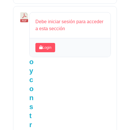
D
Debe iniciar sesión para acceder
i
a esta sección
s
e
Login
ñ
o
y
c
o
n
s
t
r