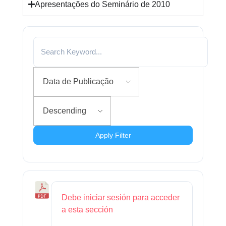
Apresentações do Seminário de 2010
Lineamientos Webinar Karen Camarena
1:23
Apply Filter
D
Debe iniciar sesión para acceder
i
a esta sección
s