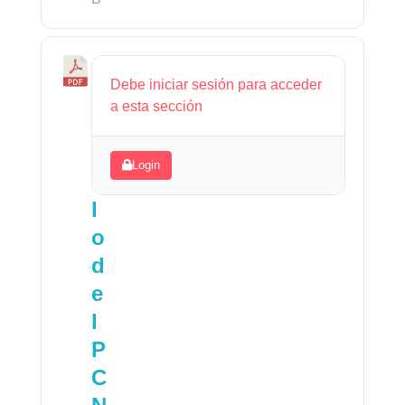
C
Debe iniciar sesión para acceder
á
a esta sección
l
c
Login
u
l
o
d
e
l
P
C