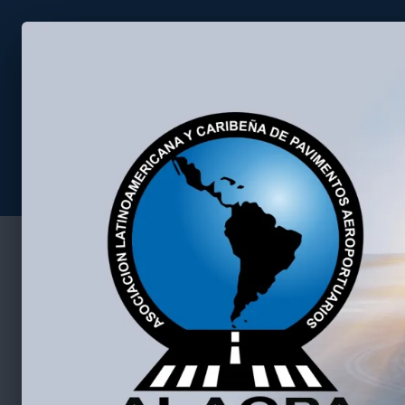
Asociación Latino Americana 
Home
Seminario 2026
Atención
Las presentaciones de nuestros seminarios siempre se p
de ALACPA, aproveche los beneficios, inscríbase como S