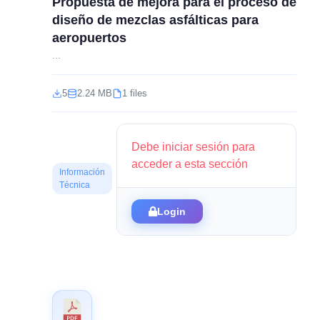
Propuesta de mejora para el proceso de
diseño de mezclas asfálticas para
aeropuertos
...
5
2.24 MB
1 files
Debe iniciar sesión para
acceder a esta sección
Información
Técnica
Login