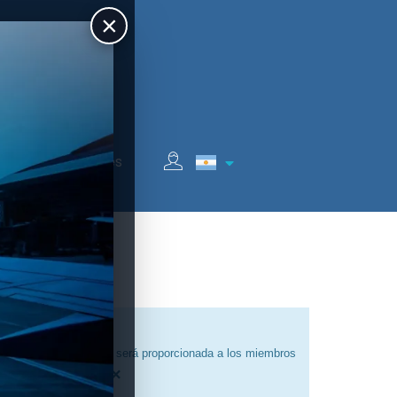
×
Auspiciantes
ave de acceso que solo será proporcionada a los miembros
×
 de carácter técnico.