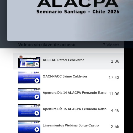
Videos sin clave de acceso
7 Videos
ACI-LAC Rafael Echevarne
1:36
OACI-NACC Jaime Calderón
17:43
Apertura Día 14 ALACPA Fernando Ratto
11:06
Apertura Día 15 ALACPA Fernando Ratto
4:46
Lineamientos Webinar Jorge Castro
2:55