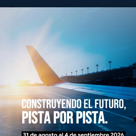
ALACPA
y Caribeña de Pavimentos Aeroportuarios
Consejo Directivo
Historia
Eventos
Infotec
Membresías
Información Técnica
ublican en nuestra página web, próximamente los archivos *.pdf, tendrán cl
ocio Individual o Comercial, asegure su acceso a tan importante información